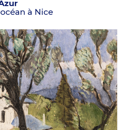
Azur
l'océan à Nice